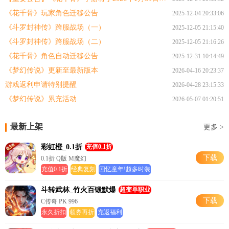
《花千骨》玩家角色迁移公告
2025-12-04 20:33:06
《斗罗封神传》跨服战场（一）
2025-12-05 21:15:40
《斗罗封神传》跨服战场（二）
2025-12-05 21:16:26
《花千骨》角色自动迁移公告
2025-12-31 10:14:49
《梦幻传说》更新至最新版本
2026-04-16 20:23:37
游戏返利申请特别提醒
2026-04-28 23:15:33
《梦幻传说》累充活动
2026-05-07 01:20:51
最新上架
更多 >
彩虹橙_0.1折
充值0.1折
下载
0.1折 Q版 M魔幻
充值0.1折
经典复刻
回忆童年!超多时装
斗转武林_竹火百锻默爆
超变单职业
下载
C传奇 PK 996
永久折扣
领券再折
充返福利