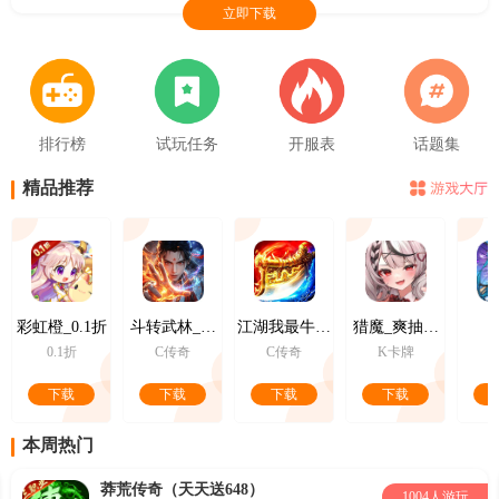
立即下载
排行榜
试玩任务
开服表
话题集
精品推荐
彩虹橙_0.1折
斗转武林_竹火百锻默爆
江湖我最牛_GM狂送真充超超变
猎魔_爽抽女神买断
0.1折
C传奇
C传奇
K卡牌
下载
下载
下载
下载
本周热门
莽荒传奇（天天送648）
1004人游玩