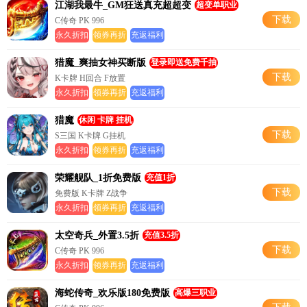
江湖我最牛_GM狂送真充超超变
超变单职业
下载
C传奇 PK 996
永久折扣
领券再折
充返福利
猎魔_爽抽女神买断版
登录即送免费千抽
下载
K卡牌 H回合 F放置
永久折扣
领券再折
充返福利
猎魔
休闲 卡牌 挂机
下载
S三国 K卡牌 G挂机
永久折扣
领券再折
充返福利
荣耀舰队_1折免费版
充值1折
下载
免费版 K卡牌 Z战争
永久折扣
领券再折
充返福利
太空奇兵_外置3.5折
充值3.5折
下载
C传奇 PK 996
永久折扣
领券再折
充返福利
海蛇传奇_欢乐版180免费版
高爆三职业