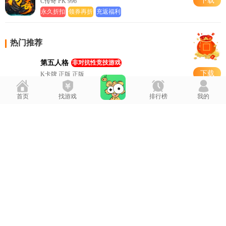
下载
C传奇 PK 996
永久折扣
领券再折
充返福利
热门推荐
第五人格
非对抗性竞技游戏
下载
K卡牌 正版 正版
官方版
网易版
正版
首页
找游戏
排行榜
我的
第五人格（网易版）
非对抗性竞技游戏
下载
折扣版 正版 C策略
0
0
0
斗罗封神传（三国超超变）
三国超超变
下载
C传奇 996 PK
三国题材
传奇
传奇
无双飞将
百款精灵集结
下载
正版 K卡牌 E二次元
送满V
万元充值卡
专属精灵