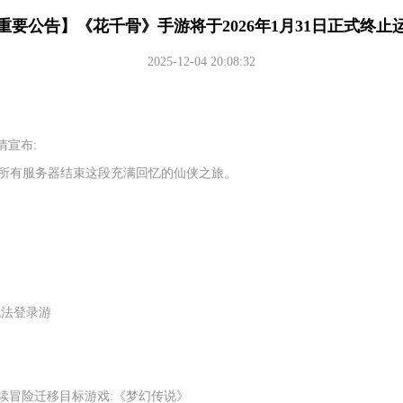
重要公告】《花千骨》手游将于2026年1月31日正式终止
2025-12-04 20:08:32
情宣布:
将关闭所有服务器结束这段充满回忆的仙侠之旅。
将无法登录游
续冒险迁移目标游戏:《梦幻传说》