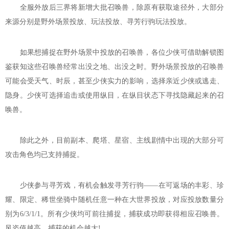
全服外放后三界将新增大批召唤兽，除原有获取途径外，大部分
来源分别是野外场景投放、玩法投放、寻芳行驹玩法投放。
如果想捕捉在野外场景中投放的召唤兽，各位少侠可借助解锁图
鉴获知这些召唤兽经常出没之地、出没之时。野外场景投放的召唤兽
可能会受天气、时辰，甚至少侠实力的影响，选择亲近少侠或逃走、
隐身。少侠可选择追击或使用纵目，在纵目状态下寻找隐藏起来的召
唤兽。
除此之外，目前副本、爬塔、星宿、主线剧情中出现的大部分可
攻击角色均已支持捕捉。
少侠参与寻芳戏，有机会触发寻芳行驹——在可返场的丰彩、珍
耀、限定、稀世坐骑中随机任意一种在大世界投放，对应投放数量分
别为6/3/1/1。所有少侠均可前往捕捉，捕获成功即获得相应召唤兽。
风姿值越高，捕获的机会越大!