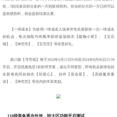
轮，5轮结束后积分多的一方则获得胜利。但当积分大到一方已经可以
提前获胜时，则会提前结束比赛。
【一球成名】为使用一球成名入场券并凭此劵获得一次一球成名
的机会，每次抽取均有概率获得返场锦衣【蹴鞠小将】、【宝石
锤】、【神兜兜】、【宝兜兜】等珍贵好礼。
第15期【寻芳戏】将于2024年6月12日9:00至2024年8月06日23:59
开启，开启优惠低至1折的寻芳签，凑出不同签型，即有机会获得包括
全新角色同款锦衣【玲珑心】、挂件【冒金星】、【高级魔兽要
诀】、【神兜兜】等在内的丰富奖励。
110级装备逐步外放，转大区功能开启测试