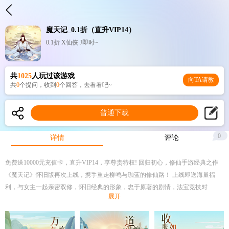
魔天记_0.1折（直升VIP14）
0.1折 X仙侠 J即时~
共
1025
人玩过该游戏
向TA请教
共
0
个提问，收到
0
个回答，去看看吧~
普通下载
0
详情
评论
免费送10000元充值卡，直升VIP14，享尊贵特权! 回归初心，修仙手游经典之作
《魔天记》怀旧版再次上线，携手重走柳鸣与珈蓝的修仙路！ 上线即送海量福
利，与女主一起亲密双修，怀旧经典的形象，忠于原著的剧情，法宝竞技对
展开
抗……围绕修仙世界多维度创新，你一定不愿意错过的养肝类修仙体验！