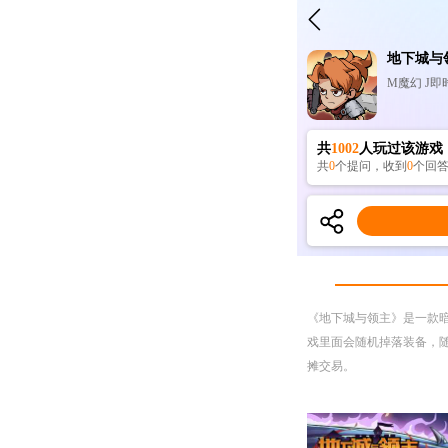
地下城与
M魔幻 J即时
共
1002
人玩过该游戏
共
0
个提问，收到
0
个回答
《地下城与领主》是一款暗黑
戏里面会随机掉落装备，
摊交易。