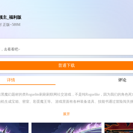
领主_福利版
 正版~589M
，去看看吧~
普通下载
详情
评论
魔幻题材的类Roguelite刷刷刷联网社交游戏，不是纯Roguelike，因为我们的角
随机生成宝箱、密室、彩蛋魔王等。 游戏里面有各种装备道具、技能书通过冒险闯关
展开