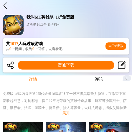
我叫MT英雄杀_1折免费版
D动漫 H回合 K卡牌~
共
1017
人玩过该游戏
向TA请教
共
0
个提问，收到
0
个回答，去看看吧~
普通下载
0
详情
评论
免费版:游戏内每天送648代金券游戏讲述了一段不惧黑暗势力胁迫，在希望中重
新唤起战意，对抗邪恶，捍卫和平与荣耀的英雄传奇故事。玩家可扮演战士、萨
满、潜行者、法师、圣骑士、德鲁伊、猎人等职业，去对抗邪恶，拯救艾泽拉斯
展开
大陆。游戏拥有英雄、坐骑、卡牌、成就等战斗培养元素，还引入公会战、勇气
之环、阵营之战等PVP玩法