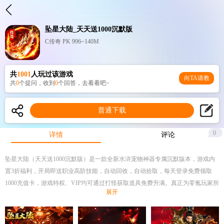
坠星大陆_天天送1000沉默版
C传奇 PK 996~140M
共
1001
人玩过该游戏
向TA请教
共
0
个提问，收到
0
个回答，去看看吧~
普通下载
0
详情
评论
坠星大陆（天天送1000沉默版）是一款全新水浒宠物神器专属沉默版本，游戏内
置3折福利，开局即送职业高阶技能，自动回收，自动拾取，每天登录免费领取
1000充值卡，游戏特权、VIP均可通过打怪获取道具免费升满。真正为零氪玩家所
展开
打造，请上服耐心体验，保证您不虚此行！