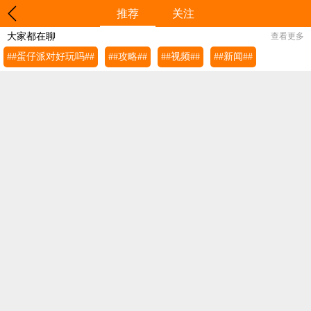
推荐
关注
大家都在聊
查看更多
##蛋仔派对好玩吗##
##攻略##
##视频##
##新闻##