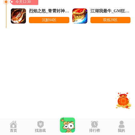
今天12:30
烈焰之怒_青霄封神爽送充
江湖我最牛_GM狂送真充超超变
沉默64区
双线29区
首页
找游戏
排行榜
我的