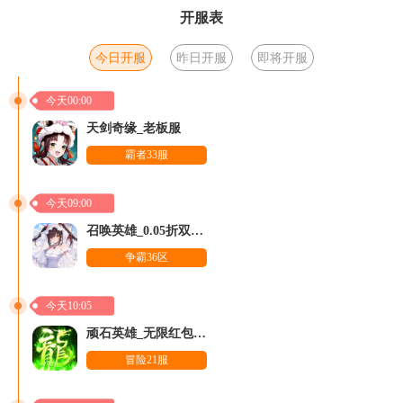
开服表
今日开服
昨日开服
即将开服
今天00:00
天剑奇缘_老板服
霸者33服
今天09:00
召唤英雄_0.05折双倍代金买断
争霸36区
今天10:05
顽石英雄_无限红包传奇
冒险21服